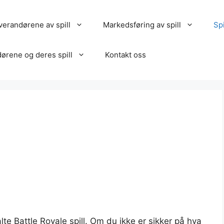
verandørene av spill
Markedsføring av spill
Spi
dørene og deres spill
Kontakt oss
alte Battle Royale spill. Om du ikke er sikker på hva