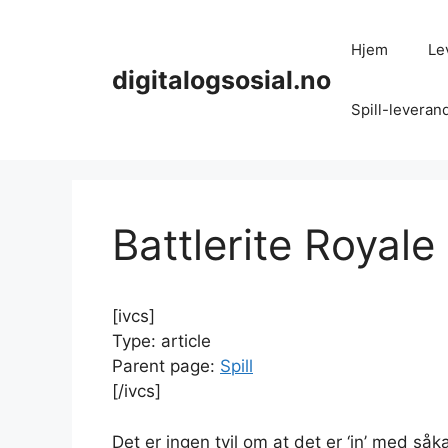
Hopp
til
Hjem
Le
innhold
digitalogsosial.no
Spill-leveran
Battlerite Royale
[ivcs]
Type: article
Parent page:
Spill
[/ivcs]
Det er ingen tvil om at det er ‘in’ med såk