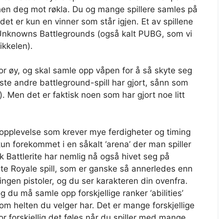
lthen deg mot røkla. Du og mange spillere samles på
det er kun en vinner som står igjen. Et av spillene
rUnknowns Battlegrounds (også kalt PUBG, som vi
ikkelen).
or øy, og skal samle opp våpen for å så skyte seg
leste andre battleground-spill har gjort, sånn som
. Men det er faktisk noen som har gjort noe litt
spillopplevelse som krever mye ferdigheter og timing
e kun forekommet i en såkalt ‘arena’ der man spiller
k Battlerite har nemlig nå også hivet seg på
erite Royale spill, som er ganske så annerledes enn
ngen pistoler, og du ser karakteren din ovenfra.
 du må samle opp forskjellige ranker ‘abilities’
m helten du velger har. Det er mange forskjellige
or forskjellig det føles når du spiller med mange