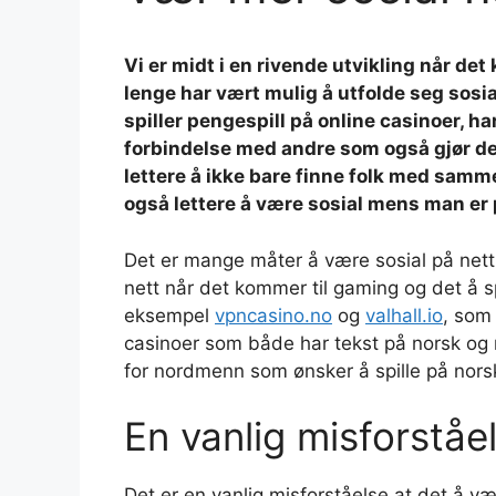
Vi er midt i en rivende utvikling når det
lenge har vært mulig å utfolde seg sosi
spiller pengespill på online casinoer, har
forbindelse med andre som også gjør det.
lettere å ikke bare finne folk med samm
også lettere å være sosial mens man er 
Det er mange måter å være sosial på nett
nett når det kommer til gaming og det å sp
eksempel
vpncasino.no
og
valhall.io
, som
casinoer som både har tekst på norsk og 
for nordmenn som ønsker å spille på norsk,
En vanlig misforståe
Det er en vanlig misforståelse at det å væ