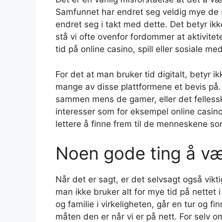
Samfunnet har endret seg veldig mye de 
endret seg i takt med dette. Det betyr ik
stå vi ofte ovenfor fordommer at aktivitet
tid på online casino, spill eller sosiale me
For det at man bruker tid digitalt, betyr 
mange av disse plattformene et bevis på.
sammen mens de gamer, eller det fellessk
interesser som for eksempel online casino
lettere å finne frem til de menneskene 
Noen gode ting å v
Når det er sagt, er det selvsagt også vikti
man ikke bruker alt for mye tid på nettet 
og familie i virkeligheten, går en tur og fi
måten den er når vi er på nett. For selv om